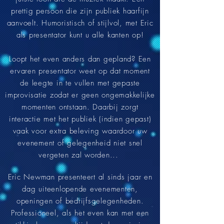
prettig persoon die zijn publiek haarfijn
aanvoelt. Humoristisch of stijlvol, met Eric
als presentator kunt u alle kanten op!
Loopt het even anders dan gepland? Een
ervaren presentator weet op dat moment
de leegte in te vullen met gepaste
improvisatie zodat er geen ongemakkelijke
momenten ontstaan.
Daarbij zorgt
interactie met het publiek (indien gepast)
vaak voor extra beleving waardoor uw
evenement of gelegenheid niet snel
vergeten zal worden...
Eric Newman presenteert al sinds jaar en
dag uiteenlopende evenementen,
openingen of bedrijfsgelegenheden.
Professioneel, als het even kan met een