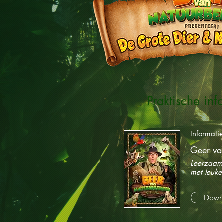
Praktische inf
Informati
Geer va
Leerzaam
met leuke
Down