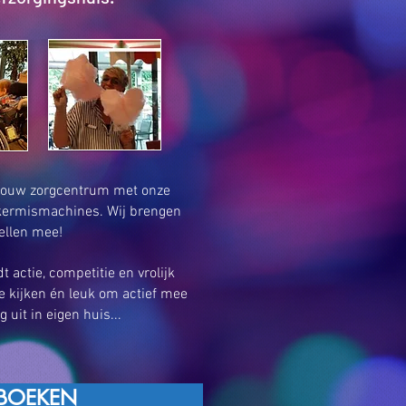
n jouw zorgcentrum met onze
 kermismachines. Wij brengen
ellen mee!
t actie, competitie en vrolijk
e kijken én leuk om actief mee
 uit in eigen huis...
BOEKEN