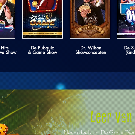
 Hits
De Pubquiz
Dr. Wilson
De S
we Show
& Game Show
Showconcepten
(kin
Leer van
Neem deel aan 'De Grote Dier