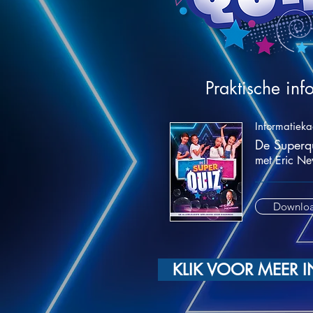
Praktische inf
Informatieka
De Superq
met Eric N
Downlo
KLIK VOOR MEER 