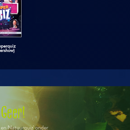
uperquiz
dershow)
 Geer!
 en Natuurquiz' onder