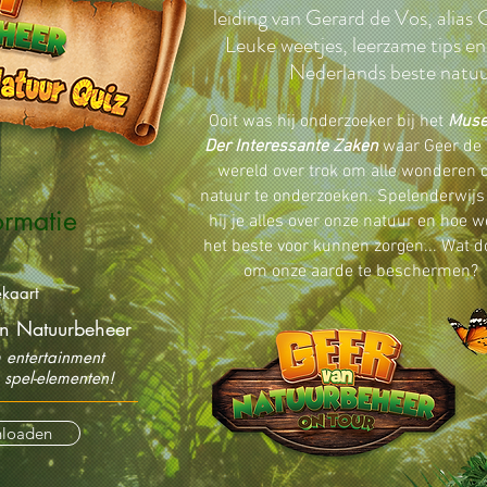
leiding van Gerard de Vos, alias
Leuke weetjes, leerzame tips en
Nederlands beste natu
Ooit was hij onderzoeker bij het
Mus
Der Interessante Zaken
waar Geer de 
wereld over trok om alle wonderen 
natuur te onderzoeken. Spelenderwijs 
ormatie
hij je alles over onze natuur en hoe w
het beste voor kunnen zorgen... Wat do
om onze aarde te beschermen?
ekaart
n Natuurbeheer
 entertainment
 spel-elementen!
loaden