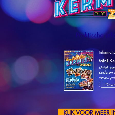
Praktische inf
Informati
Mini Ke
Uniek con
ouderen 
verzorgin
Down
KLIK VOOR MEER 