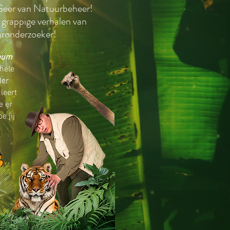
 Geer van Natuurbeheer!
 grappige verhalen van
uronderzoeker!
eum
hele
der
leert
e er
e jij