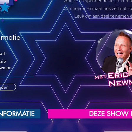
vrolijke en spannende strijd. Het 
aanmoedigen maar ook zélf net z
Leuk om aan deel te nemen é
ormatie
art
uiz
ewman
aden
INFORMATIE
DEZE SHOW 