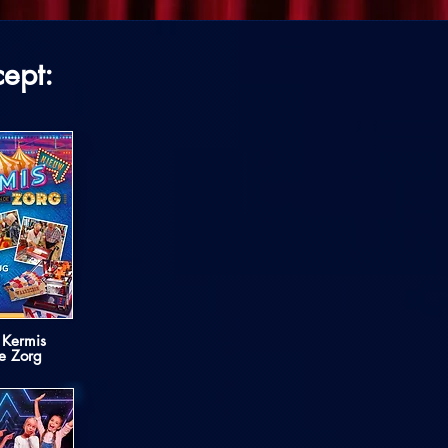
cept:
 Kermis
e Zorg