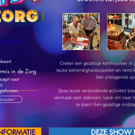
ormatie
ekaart
Creëer een gezellige kermissfeer i
rmis in de Zorg
leuke behendigheidsspellen en retro
tien uitdagende sp
cept voor
in
gshuizen.
Deze leuke verbindende activiteit bied
vermaak voor iedereen. Leuk om naar t
loaden
te doen! Een gezellige middag
INFORMATIE
DEZE SHOW 