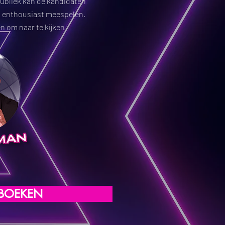
publiek kan de kandidaten
o enthousiast meespelen.
n om naar te kijken!
BOEKEN