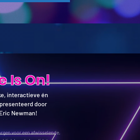
 Is On!
e, interactieve én
presenteerd door
 Eric Newman!
orgen voor een afwisselende,