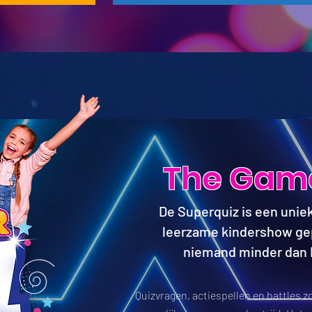
The Game
De Superquiz is een uniek
leerzame kindershow ge
niemand minder dan
Quizvragen, actiespellen en battles z