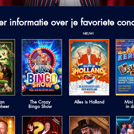
r informatie over je favoriete con
NIEUW!
an
The Crazy
Alles is Holland
Mini
heer
Bingo Show
in d